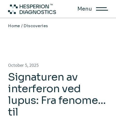
Skip
to
Menu
the
content
Home
Discoveries
October 5, 2025
Signaturen av
interferon ved
lupus: Fra fenomen
til