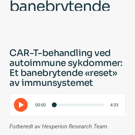
banebrytende
«reset» av
immunsystemet
CAR-T-behandling ved
autoimmune sykdommer:
Et banebrytende «reset»
av immunsystemet
00:00
4:33
Forberedt av Hesperion Research Team