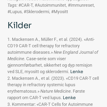
Tags:
#CAR-T, #Autoimmunitet, #Immunreset,
#Lupus, #Sklerodermi, #Myositt
Kilder
Mackensen A., Müller F., et al. (2024). «Anti-
CD19 CAR-T cell therapy for refractory
autoimmune diseases.»
New England Journal of
Medicine
. Case-serie som viser
gjennomførbarhet, sikkerhet og dyp remisjon
ved SLE, myositt og sklerodermi.
Lenke
Mackensen A., et al. (2023). «CD19 CAR-T cell
therapy in refractory systemic lupus
erythematosus.»
Nature Medicine
. Første
rapport om CAR-T ved lupus.
Lenke
Kommentar: «CAR-T Cells for Autoimmune