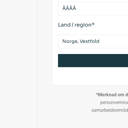
Land / region*
*Merknad om da
personvernlovgivning. Data lagres på krypterte servere
samarbeidsområdet (EØS)