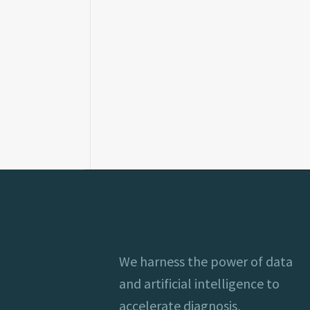
We harness the power of data
and artificial intelligence to
accelerate diagnosis,