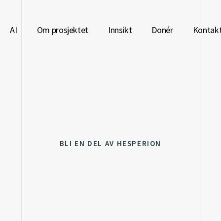
Å SKAPE DET FULLE
AI
Om prosjektet
Innsikt
Donér
Kontak
PASIENTBILDET
AVDEKKER SKJULTE
SAMMENHENGER
FRA OPPDAGELSE TIL BEDRE
Å SKAPE DET FULLE
BEHANDLING
PASIENTBILDET
AVDEKKER SKJULTE
SAMMENHENGER
FRA OPPDAGELSE TIL BEDRE
BLI EN DEL AV HESPERION
BEHANDLING