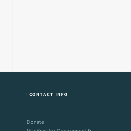
CONTACT INFO
Donate
Manifest for Government &