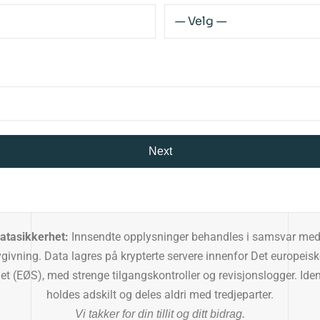
Next
tasikkerhet:
Innsendte opplysninger behandles i samsvar med GDPR og norsk
 innenfor Det europeiske økonomiske
, med strenge tilgangskontroller og revisjonslogger. Identifiserbare detaljer
holdes adskilt og deles aldri med tredjeparter.
Vi takker for din tillit og ditt bidrag.